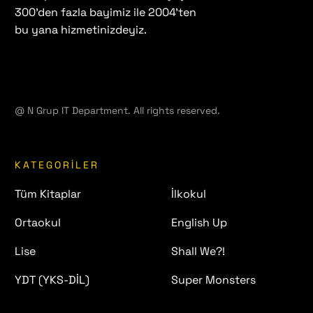
300'den fazla bayimiz ile 2004'ten
bu yana hizmetinizdeyiz.
info@ydspublishing.com
0850 288 2500
@ N Grup IT Department. All rights reserved.
KATEGORILER
Tüm Kitaplar
İlkokul
Ortaokul
English Up
Lise
Shall We?!
YDT (YKS-DİL)
Super Monsters