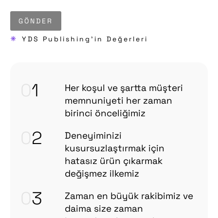
GÖNDER
*
YDS Publishing'in Değerleri
0
1
Her koşul ve şartta müşteri
memnuniyeti her zaman
birinci önceliğimiz
0
2
Deneyiminizi
kusursuzlaştırmak için
hatasız ürün çıkarmak
değişmez ilkemiz
0
3
Zaman en büyük rakibimiz ve
daima size zaman