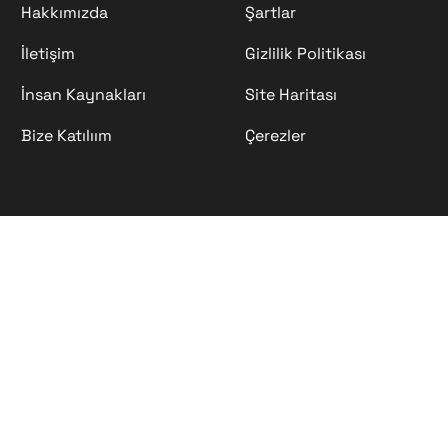
Hakkımızda
Şartlar
İletişim
Gizlilik Politikası
İnsan Kaynakları
Site Haritası
Bize Katılıım
Çerezler