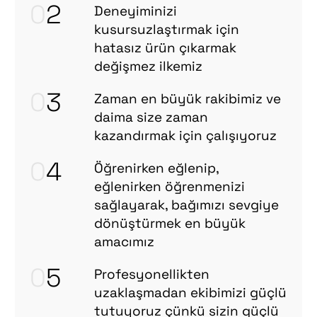
0
2
Deneyiminizi
kusursuzlaştırmak için
hatasız ürün çıkarmak
değişmez ilkemiz
0
3
Zaman en büyük rakibimiz ve
daima size zaman
kazandırmak için çalışıyoruz
0
4
Öğrenirken eğlenip,
eğlenirken öğrenmenizi
sağlayarak, bağımızı sevgiye
dönüştürmek en büyük
amacımız
0
5
Profesyonellikten
uzaklaşmadan ekibimizi güçlü
tutuyoruz çünkü sizin güçlü