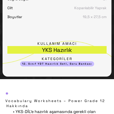
Cilt
Koparılabilir Yaprak
Boyutlar
19,5 x 27,5 cm
KULLANIM AMACI
YKS Hazırlık
KATEGORİLER
12. Sınıf YDT Hazırlık Seti
,
Soru Bankası
*
Vocabulary Worksheets – Power Grade 12
Hakkında
• YKS-DİL’e hazırlık aşamasında gerekli olan