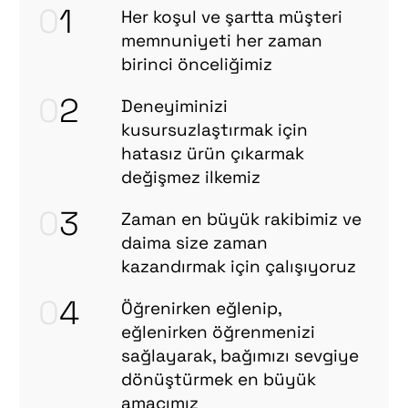
0
1
Her koşul ve şartta müşteri
memnuniyeti her zaman
birinci önceliğimiz
0
2
Deneyiminizi
kusursuzlaştırmak için
hatasız ürün çıkarmak
değişmez ilkemiz
0
3
Zaman en büyük rakibimiz ve
daima size zaman
kazandırmak için çalışıyoruz
0
4
Öğrenirken eğlenip,
eğlenirken öğrenmenizi
sağlayarak, bağımızı sevgiye
dönüştürmek en büyük
amacımız