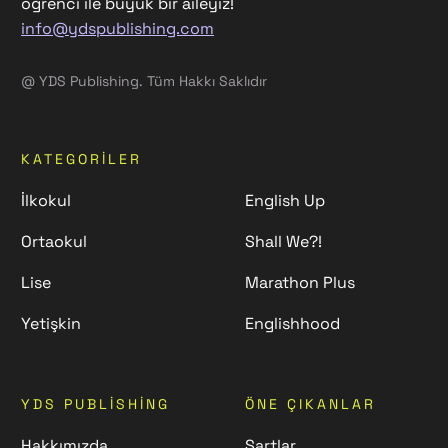
öğrenci ile büyük bir aileyiz!
info@ydspublishing.com
@ YDS Publishing. Tüm Hakkı Saklıdır
KATEGORILER
İlkokul
English Up
Ortaokul
Shall We?!
Lise
Marathon Plus
Yetişkin
Englishhood
YDS PUBLISHING
ÖNE ÇIKANLAR
Hakkımızda
Şartlar