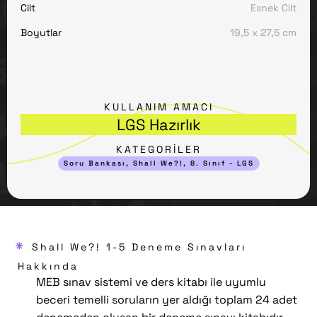
Cilt
Esnek Cilt
Boyutlar
19,5 x 27,5 cm
KULLANIM AMACI
LGS Hazırlık
KATEGORİLER
Soru Bankası
,
Shall We?!
,
8. Sınıf - LGS
*
Shall We?! 1-5 Deneme Sınavları
Hakkında
MEB sınav sistemi ve ders kitabı ile uyumlu
beceri temelli soruların yer aldığı toplam 24 adet