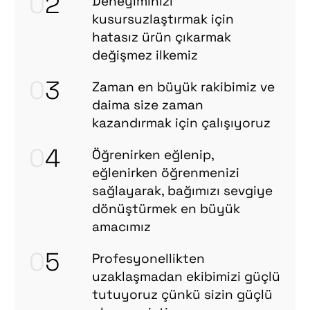
0
2
Deneyiminizi
kusursuzlaştırmak için
hatasız ürün çıkarmak
değişmez ilkemiz
0
3
Zaman en büyük rakibimiz ve
daima size zaman
kazandırmak için çalışıyoruz
0
4
Öğrenirken eğlenip,
eğlenirken öğrenmenizi
sağlayarak, bağımızı sevgiye
dönüştürmek en büyük
amacımız
0
5
Profesyonellikten
uzaklaşmadan ekibimizi güçlü
tutuyoruz çünkü sizin güçlü